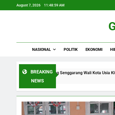
Skip
August 7, 2026
11:49:00 AM
to
content
G
NASIONAL
POLITIK
EKONOMI
HI
BREAKING
ian Tih di Klenteng Senggarang Wali Kota Usia Klenteng Lebi
NEWS