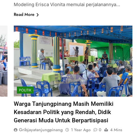
Modeling Erisca Vionita memulai perjalanannya…
Read More
POLITIK
Warga Tanjungpinang Masih Memiliki
Kesadaran Politik yang Rendah, Didik
Generasi Muda Untuk Berpartisipasi
Gribjayatanjungpinang
1 Year Ago
0
4 Mins