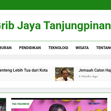
rib Jaya Tanjungpina
BURAN
PENDIDIKAN
TEKNOLOGI
WISATA
TENTAN
h Tua dari Kota
Jemaah Calon Haji Pasuruan S
4 Months Ago