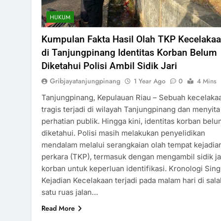
HUKUM
Kumpulan Fakta Hasil Olah TKP Kecelaka
di Tanjungpinang Identitas Korban Belum
Diketahui Polisi Ambil Sidik Jari
Gribjayatanjungpinang
1 Year Ago
0
4 Mins
Tanjungpinang, Kepulauan Riau – Sebuah kecelaka
tragis terjadi di wilayah Tanjungpinang dan menyita
perhatian publik. Hingga kini, identitas korban belu
diketahui. Polisi masih melakukan penyelidikan
mendalam melalui serangkaian olah tempat kejadia
perkara (TKP), termasuk dengan mengambil sidik ja
korban untuk keperluan identifikasi. Kronologi Sing
Kejadian Kecelakaan terjadi pada malam hari di sala
satu ruas jalan…
Read More