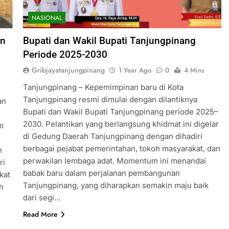
NASIONAL
an
Bupati dan Wakil Bupati Tanjungpinang
Periode 2025-2030
Gribjayatanjungpinang
1 Year Ago
0
4 Mins
Tanjungpinang – Kepemimpinan baru di Kota
Tanjungpinang resmi dimulai dengan dilantiknya
an
Bupati dan Wakil Bupati Tanjungpinang periode 2025–
2030. Pelantikan yang berlangsung khidmat ini digelar
m
di Gedung Daerah Tanjungpinang dengan dihadiri
berbagai pejabat pemerintahan, tokoh masyarakat, dan
n
perwakilan lembaga adat. Momentum ini menandai
ri
babak baru dalam perjalanan pembangunan
kat
Tanjungpinang, yang diharapkan semakin maju baik
h
dari segi…
Read More