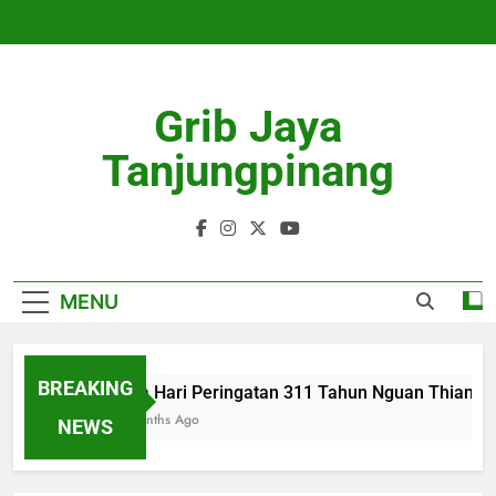
Skip
to
content
Grib Jaya
Tanjungpinang
MENU
BREAKING
Tiga Hari Peringatan 311 Tahun Nguan Thian Sia
4 Months Ago
NEWS