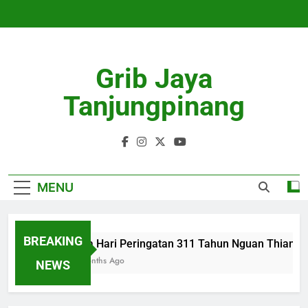
Skip
to
content
Grib Jaya
Tanjungpinang
MENU
BREAKING
Tiga Hari Peringatan 311 Tahun Nguan Thian Sia
4 Months Ago
NEWS